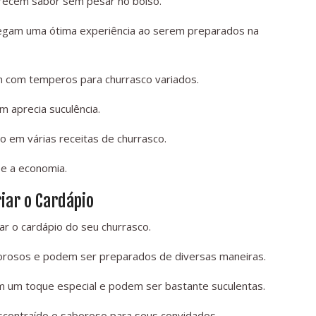
erecem sabor sem pesar no bolso.
regam uma ótima experiência ao serem preparados na
m com temperos para churrasco variados.
m aprecia suculência.
do em várias receitas de churrasco.
 e a economia.
riar o Cardápio
ar o cardápio do seu churrasco.
borosos e podem ser preparados de diversas maneiras.
zem um toque especial e podem ser bastante suculentas.
scontraído e saboroso para seus convidados.