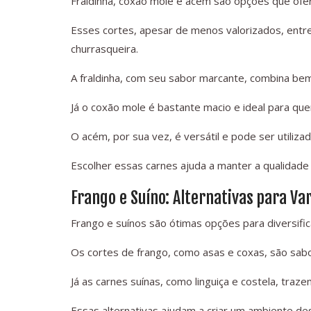
Fraldinha, coxão mole e acém são opções que of
Esses cortes, apesar de menos valorizados, ent
churrasqueira.
A fraldinha, com seu sabor marcante, combina be
Já o coxão mole é bastante macio e ideal para que
O acém, por sua vez, é versátil e pode ser utiliza
Escolher essas carnes ajuda a manter a qualidade
Frango e Suíno: Alternativas para Va
Frango e suínos são ótimas opções para diversific
Os cortes de frango, como asas e coxas, são sa
Já as carnes suínas, como linguiça e costela, tra
Essas alternativas ajudam a criar um ambiente de