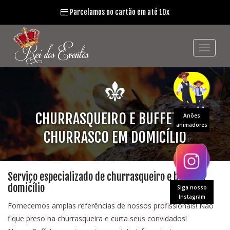
Parcelamos no cartão em até 10x
CHURRASQUEIRO E BUFFET DE
Anões
animadores
CHURRASCO EM DOMICÍLIO
Serviço especializado de churrasqueiro e buffet a
domicílio
Siga nosso
Instagram
Fornecemos amplas referências de nossos profissionais! Não
fique preso na churrasqueira e curta seus convidados!