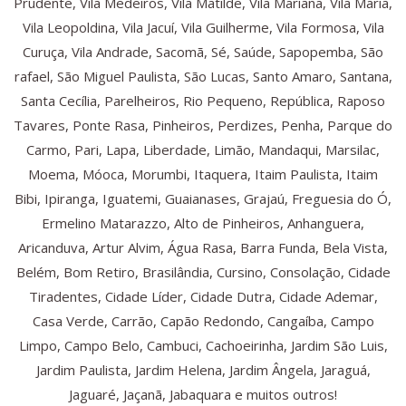
Prudente, Vila Medeiros, Vila Matilde, Vila Mariana, Vila Maria,
Vila Leopoldina, Vila Jacuí, Vila Guilherme, Vila Formosa, Vila
Curuça, Vila Andrade, Sacomã, Sé, Saúde, Sapopemba, São
rafael, São Miguel Paulista, São Lucas, Santo Amaro, Santana,
Santa Cecília, Parelheiros, Rio Pequeno, República, Raposo
Tavares, Ponte Rasa, Pinheiros, Perdizes, Penha, Parque do
Carmo, Pari, Lapa, Liberdade, Limão, Mandaqui, Marsilac,
Moema, Móoca, Morumbi, Itaquera, Itaim Paulista, Itaim
Bibi, Ipiranga, Iguatemi, Guaianases, Grajaú, Freguesia do Ó,
Ermelino Matarazzo, Alto de Pinheiros, Anhanguera,
Aricanduva, Artur Alvim, Água Rasa, Barra Funda, Bela Vista,
Belém, Bom Retiro, Brasilândia, Cursino, Consolação, Cidade
Tiradentes, Cidade Líder, Cidade Dutra, Cidade Ademar,
Casa Verde, Carrão, Capão Redondo, Cangaíba, Campo
Limpo, Campo Belo, Cambuci, Cachoeirinha, Jardim São Luis,
Jardim Paulista, Jardim Helena, Jardim Ângela, Jaraguá,
Jaguaré, Jaçanã, Jabaquara e muitos outros!