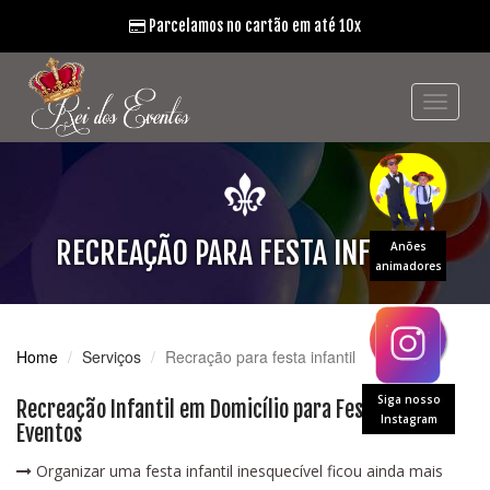
Parcelamos no cartão em até 10x
RECREAÇÃO PARA FESTA INFANTIL
Anões
animadores
Home
Serviços
Recração para festa infantil
Siga nosso
Recreação Infantil em Domicílio para Festas e
Instagram
Eventos
Organizar uma festa infantil inesquecível ficou ainda mais