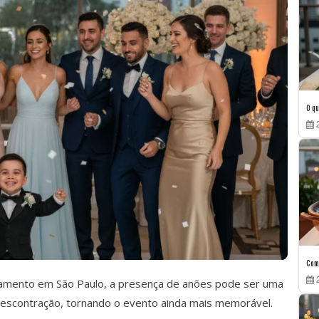
O qu
2
Como
2
samento em São Paulo, a presença de anões pode ser uma
e descontração, tornando o evento ainda mais memorável.