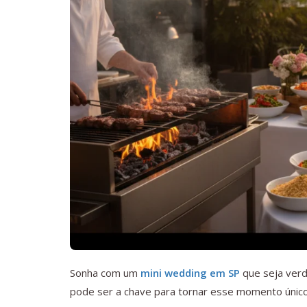
Sonha com um
mini wedding em SP
que seja ver
pode ser a chave para tornar esse momento único 