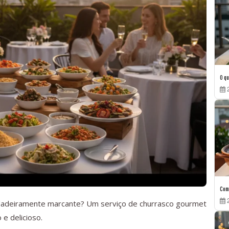
O qu
2
Como
2
dadeiramente marcante? Um serviço de churrasco gourmet
e delicioso.