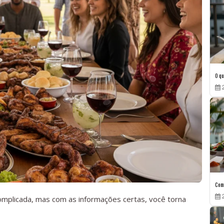
O qu
2
Com
2
omplicada, mas com as informações certas, você torna