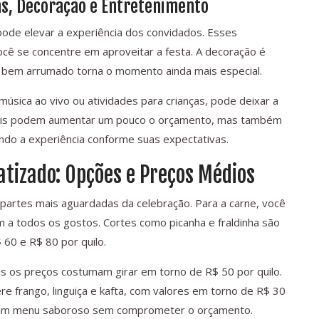
ras, Decoração e Entretenimento
pode elevar a experiência dos convidados. Esses
ocê se concentre em aproveitar a festa. A decoração é
bem arrumado torna o momento ainda mais especial.
úsica ao vivo ou atividades para crianças, pode deixar a
ionais podem aumentar um pouco o orçamento, mas também
ndo a experiência conforme suas expectativas.
atizado: Opções e Preços Médios
partes mais aguardadas da celebração. Para a carne, você
 a todos os gostos. Cortes como picanha e fraldinha são
60 e R$ 80 por quilo.
s os preços costumam girar em torno de R$ 50 por quilo.
ere frango, linguiça e kafta, com valores em torno de R$ 30
ar um menu saboroso sem comprometer o orçamento.