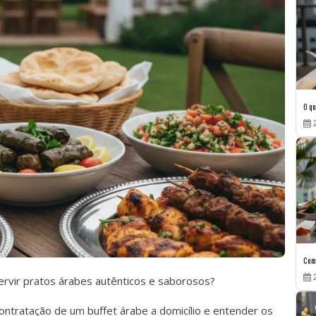
O qu
2
Com
2
rvir pratos árabes autênticos e saborosos?
ontratação de um buffet árabe a domicílio e entender os