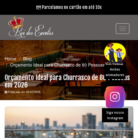
Parcelamos no cartão em até 10x
Home
Blog
Orçamento Ideal para Churrasco de 80 Pessoas em 2026
Anões
animadores
Orçamento Ideal para Churrasco de 80 Pessoas
em 2026
Publicado em 02/07/2026
Siga nosso
Instagram