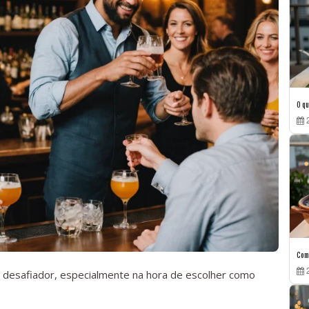
O qu
2
Como
2
o desafiador, especialmente na hora de escolher como