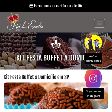
Parcelamos no cartão em até 10x
KIT FESTA BUFFET A DOMICÍLIO
Anões
animadores
Kit Festa Buffet a Domicílio em SP
Siga nosso
Instagram