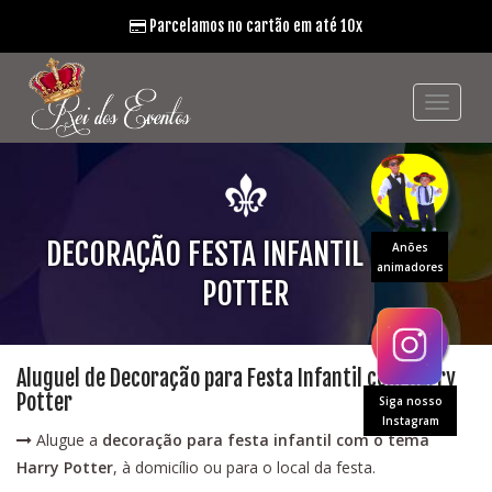
Parcelamos no cartão em até 10x
DECORAÇÃO FESTA INFANTIL HARRY
Anões
animadores
POTTER
Aluguel de Decoração para Festa Infantil com Harry
Potter
Siga nosso
Instagram
Alugue a
decoração para festa infantil com o tema
Harry Potter
, à domicílio ou para o local da festa.