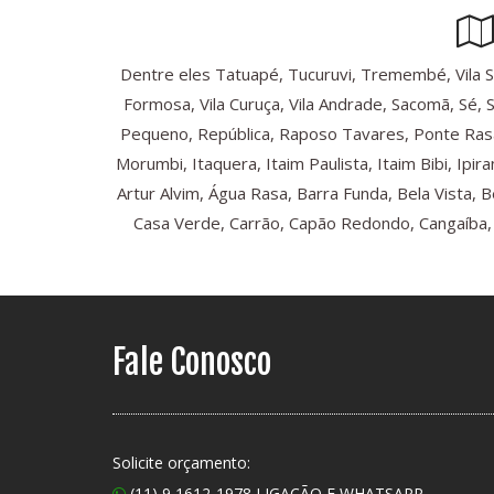
Dentre eles Tatuapé, Tucuruvi, Tremembé, Vila Sônia
Formosa, Vila Curuça, Vila Andrade, Sacomã, Sé, 
Pequeno, República, Raposo Tavares, Ponte Rasa
Morumbi, Itaquera, Itaim Paulista, Itaim Bibi, Ip
Artur Alvim, Água Rasa, Barra Funda, Bela Vista, 
Casa Verde, Carrão, Capão Redondo, Cangaíba, C
Fale Conosco
Solicite orçamento:
(11) 9 1612-1978 LIGAÇÃO E WHATSAPP