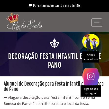
Parcelamos no cartão em até 10x
DECORAÇÃO FESTA INFANTIL BONE DE
Anões
animadores
PANO
Aluguel de Decoração para Festa Infantil com Boneca
de Pano
Siga nosso
Instagram
Alugue a
decoração para festa infantil com o tema
Boneca de Pano
, à domicílio ou para o local da festa.