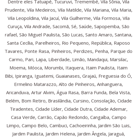
Dentre eles Tatuapé, Tucuruvi, Tremembé, Vila Sônia, Vila
Prudente, Vila Medeiros, Vila Matilde, Vila Mariana, Vila Maria,
Vila Leopoldina, Vila Jacuí, Vila Guilherme, Vila Formosa, Vila
Curuça, Vila Andrade, Sacomã, Sé, Saúde, Sapopemba, São
rafael, São Miguel Paulista, São Lucas, Santo Amaro, Santana,
Santa Cecília, Parelheiros, Rio Pequeno, República, Raposo
Tavares, Ponte Rasa, Pinheiros, Perdizes, Penha, Parque do
Carmo, Pari, Lapa, Liberdade, Limão, Mandaqui, Marsilac,
Moema, Móoca, Morumbi, Itaquera, Itaim Paulista, Itaim
Bibi, Ipiranga, Iguatemi, Guaianases, Grajaú, Freguesia do Ó,
Ermelino Matarazzo, Alto de Pinheiros, Anhanguera,
Aricanduva, Artur Alvim, Água Rasa, Barra Funda, Bela Vista,
Belém, Bom Retiro, Brasilândia, Cursino, Consolação, Cidade
Tiradentes, Cidade Líder, Cidade Dutra, Cidade Ademar,
Casa Verde, Carrão, Capão Redondo, Cangaíba, Campo
Limpo, Campo Belo, Cambuci, Cachoeirinha, Jardim São Luis,
Jardim Paulista, Jardim Helena, Jardim Ângela, Jaraguá,