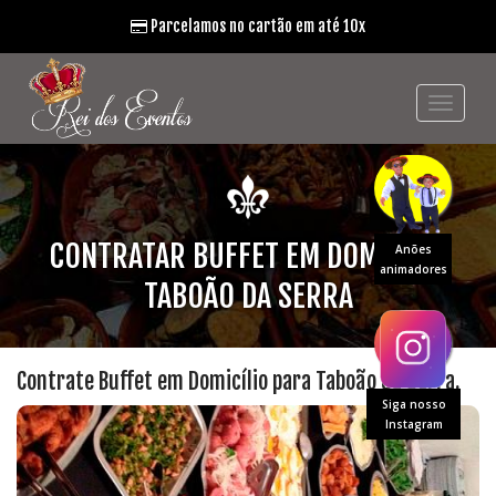
Parcelamos no cartão em até 10x
CONTRATAR BUFFET EM DOMICÍLIO
Anões
animadores
TABOÃO DA SERRA
Contrate Buffet em Domicílio para Taboão da Serra.
Siga nosso
Instagram