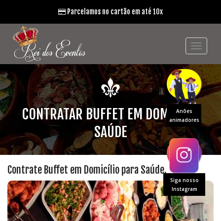
Parcelamos no cartão em até 10x
CONTRATAR BUFFET EM DOMICÍLIO
Anões
animadores
SAÚDE
Contrate Buffet em Domicílio para Saúde.
Siga nosso
Instagram