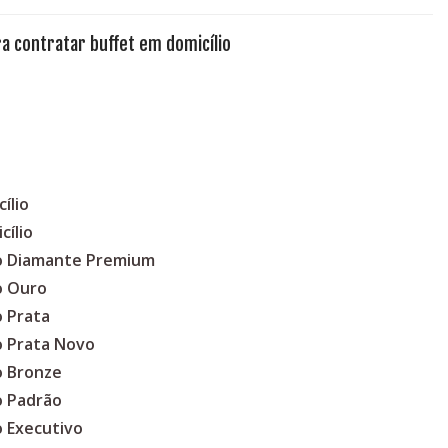
a contratar buffet em domicílio
ílio
cílio
co Diamante Premium
o Ouro
o Prata
o Prata Novo
o Bronze
o Padrão
o Executivo