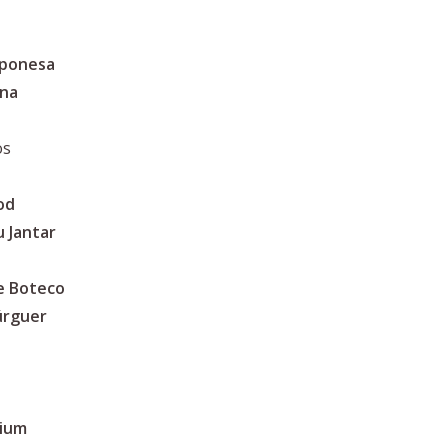
aponesa
ina
os
od
 Jantar
e Boteco
úrguer
mium