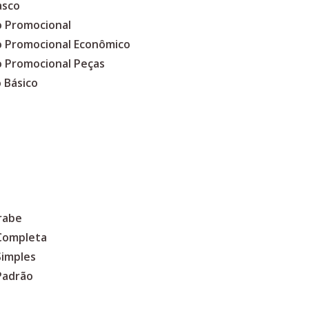
asco
o Promocional
co Promocional Econômico
o Promocional Peças
 Básico
rabe
 Completa
Simples
Padrão