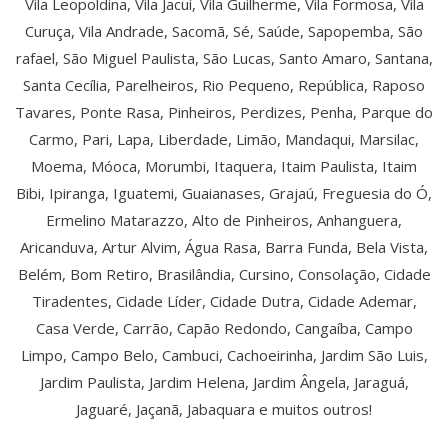
Vila Leopoldina, Vila Jacuí, Vila Guilherme, Vila Formosa, Vila
Curuça, Vila Andrade, Sacomã, Sé, Saúde, Sapopemba, São
rafael, São Miguel Paulista, São Lucas, Santo Amaro, Santana,
Santa Cecília, Parelheiros, Rio Pequeno, República, Raposo
Tavares, Ponte Rasa, Pinheiros, Perdizes, Penha, Parque do
Carmo, Pari, Lapa, Liberdade, Limão, Mandaqui, Marsilac,
Moema, Móoca, Morumbi, Itaquera, Itaim Paulista, Itaim
Bibi, Ipiranga, Iguatemi, Guaianases, Grajaú, Freguesia do Ó,
Ermelino Matarazzo, Alto de Pinheiros, Anhanguera,
Aricanduva, Artur Alvim, Água Rasa, Barra Funda, Bela Vista,
Belém, Bom Retiro, Brasilândia, Cursino, Consolação, Cidade
Tiradentes, Cidade Líder, Cidade Dutra, Cidade Ademar,
Casa Verde, Carrão, Capão Redondo, Cangaíba, Campo
Limpo, Campo Belo, Cambuci, Cachoeirinha, Jardim São Luis,
Jardim Paulista, Jardim Helena, Jardim Ângela, Jaraguá,
Jaguaré, Jaçanã, Jabaquara e muitos outros!