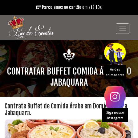
Parcelamos no cartão em até 10x
CONTRATAR BUFFET COMIDA ÁRABE NO
Anões
animadores
JABAQUARA
Contrate Buffet de Comida Árabe em Domicílio para
Jabaquara.
Siga nosso
Instagram