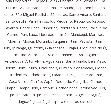
Vila Leopoldina, Vila Jacuí, Vila Guilherme, Vila Formosa, Vila
Curuça, Vila Andrade, Sacomã, Sé, Saúde, Sapopemba, São
rafael, São Miguel Paulista, São Lucas, Santo Amaro, Santana,
Santa Cecília, Parelheiros, Rio Pequeno, República, Raposo
Tavares, Ponte Rasa, Pinheiros, Perdizes, Penha, Parque do
Carmo, Pari, Lapa, Liberdade, Limão, Mandaqui, Marsilac,
Moema, Móoca, Morumbi, Itaquera, Itaim Paulista, Itaim
Bibi, Ipiranga, Iguatemi, Guaianases, Grajaú, Freguesia do Ó,
Ermelino Matarazzo, Alto de Pinheiros, Anhanguera,
Aricanduva, Artur Alvim, Água Rasa, Barra Funda, Bela Vista,
Belém, Bom Retiro, Brasilândia, Cursino, Consolação, Cidade
Tiradentes, Cidade Líder, Cidade Dutra, Cidade Ademar,
Casa Verde, Carrão, Capão Redondo, Cangaíba, Campo
Limpo, Campo Belo, Cambuci, Cachoeirinha, Jardim São Luis,
Jardim Paulista, Jardim Helena, Jardim Ângela, Jaraguá,
Jaguaré, Jaçanã, Jabaquara e muitos outros!