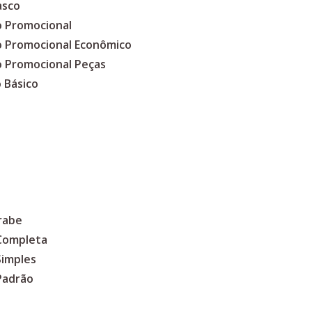
asco
o Promocional
co Promocional Econômico
o Promocional Peças
 Básico
rabe
 Completa
Simples
Padrão