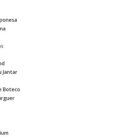
aponesa
ina
os
od
 Jantar
e Boteco
úrguer
mium