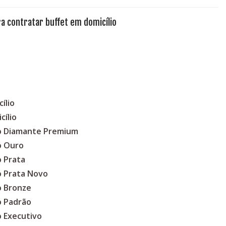
a contratar buffet em domicílio
ílio
cílio
co Diamante Premium
o Ouro
o Prata
o Prata Novo
o Bronze
o Padrão
o Executivo