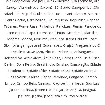
Vila Leopoldina, Vila Jacuí, Vila Guilherme, Vila Formosa, Vila
Curuça, Vila Andrade, Sacomã, Sé, Saúde, Sapopemba, São
rafael, São Miguel Paulista, São Lucas, Santo Amaro, Santana,
Santa Cecília, Parelheiros, Rio Pequeno, República, Raposo
Tavares, Ponte Rasa, Pinheiros, Perdizes, Penha, Parque do
Carmo, Pari, Lapa, Liberdade, Limão, Mandaqui, Marsilac,
Moema, Móoca, Morumbi, Itaquera, Itaim Paulista, Itaim
Bibi, Ipiranga, Iguatemi, Guaianases, Grajaú, Freguesia do Ó,
Ermelino Matarazzo, Alto de Pinheiros, Anhanguera,
Aricanduva, Artur Alvim, Água Rasa, Barra Funda, Bela Vista,
Belém, Bom Retiro, Brasilândia, Cursino, Consolação, Cidade
Tiradentes, Cidade Líder, Cidade Dutra, Cidade Ademar,
Casa Verde, Carrão, Capão Redondo, Cangaíba, Campo
Limpo, Campo Belo, Cambuci, Cachoeirinha, Jardim São Luis,
Jardim Paulista, Jardim Helena, Jardim Ângela, Jaraguá,
Jaguaré, Jaçanã, Jabaquara e muitos outros!