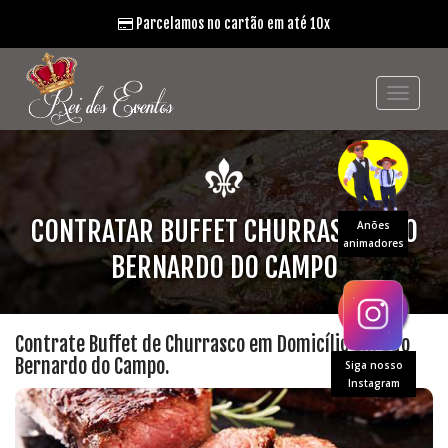
Parcelamos no cartão em até 10x
CONTRATAR BUFFET CHURRASCO SÃO
Anões
animadores
BERNARDO DO CAMPO
Contrate Buffet de Churrasco em Domicílio em São
Bernardo do Campo.
Siga nosso
Instagram