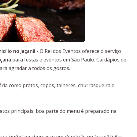
cílio no Jaçanã
- O Rei dos Eventos oferece o serviço
açanã
para festas e eventos em São Paulo. Cardápios de
ara agradar a todos os gostos.
ia como pratos, copos, talheres, churrasqueira e
tos principais, boa parte do menu é preparado na
para
buffet de churrasco em domicílio no Jaçanã
feitas