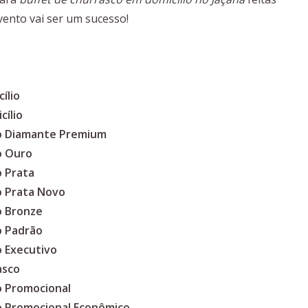
vento vai ser um sucesso!
ílio
cílio
co Diamante Premium
o Ouro
o Prata
o Prata Novo
o Bronze
o Padrão
o Executivo
asco
o Promocional
co Promocional Econômico