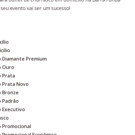
, seu evento vai ser um sucesso!
ílio
cílio
co Diamante Premium
o Ouro
o Prata
o Prata Novo
o Bronze
o Padrão
o Executivo
asco
o Promocional
co Promocional Econômico