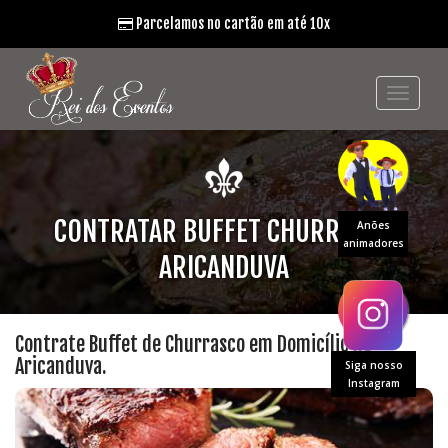
Parcelamos no cartão em até 10x
CONTRATAR BUFFET CHURRASCO
Anões
animadores
ARICANDUVA
Contrate Buffet de Churrasco em Domicílio no
Aricanduva.
Siga nosso
Instagram