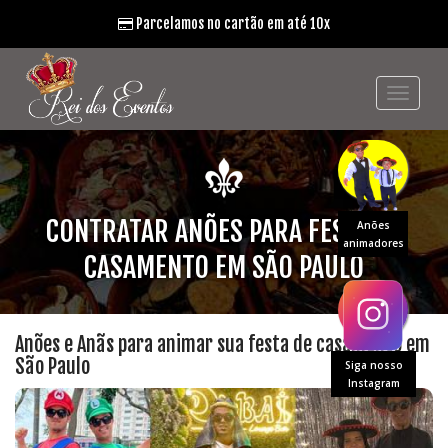
Parcelamos no cartão em até 10x
CONTRATAR ANÕES PARA FESTA DE
Anões
animadores
CASAMENTO EM SÃO PAULO
Anões e Anãs para animar sua festa de casamento em
São Paulo
Siga nosso
Instagram