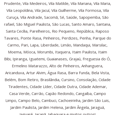
Prudente, Vila Medeiros, Vila Matilde, Vila Mariana, Vila Maria,
Vila Leopoldina, Vila Jacuí, Vila Guilherme, Vila Formosa, Vila
Curuça, Vila Andrade, Sacomã, Sé, Saúde, Sapopemba, São
rafael, São Miguel Paulista, São Lucas, Santo Amaro, Santana,
Santa Cecília, Parelheiros, Rio Pequeno, República, Raposo
Tavares, Ponte Rasa, Pinheiros, Perdizes, Penha, Parque do
Carmo, Pari, Lapa, Liberdade, Limão, Mandaqui, Marsilac,
Moema, Móoca, Morumbi, Itaquera, Itaim Paulista, Itaim
Bibi, Ipiranga, Iguatemi, Guaianases, Grajaú, Freguesia do Ó,
Ermelino Matarazzo, Alto de Pinheiros, Anhanguera,
Aricanduva, Artur Alvim, Água Rasa, Barra Funda, Bela Vista,
Belém, Bom Retiro, Brasilândia, Cursino, Consolação, Cidade
Tiradentes, Cidade Líder, Cidade Dutra, Cidade Ademar,
Casa Verde, Carrão, Capão Redondo, Cangaíba, Campo
Limpo, Campo Belo, Cambuci, Cachoeirinha, Jardim São Luis,
Jardim Paulista, Jardim Helena, Jardim Ângela, Jaraguá,
Jaguaré, Jaçanã, Jabaquara e muitos outros!