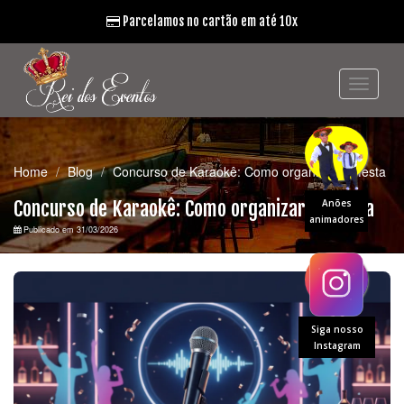
Parcelamos no cartão em até 10x
Home
Blog
Concurso de Karaokê: Como organizar na festa
Concurso de Karaokê: Como organizar na festa
Anões
animadores
Publicado em 31/03/2026
Siga nosso
Instagram