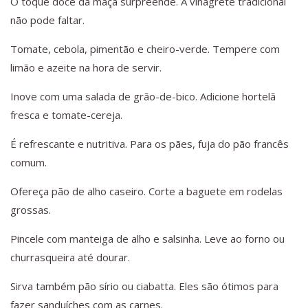
O toque doce da maçã surpreende. A vinagrete tradicional
não pode faltar.
Tomate, cebola, pimentão e cheiro-verde. Tempere com
limão e azeite na hora de servir.
Inove com uma salada de grão-de-bico. Adicione hortelã
fresca e tomate-cereja.
É refrescante e nutritiva. Para os pães, fuja do pão francês
comum.
Ofereça pão de alho caseiro. Corte a baguete em rodelas
grossas.
Pincele com manteiga de alho e salsinha. Leve ao forno ou
churrasqueira até dourar.
Sirva também pão sírio ou ciabatta. Eles são ótimos para
fazer sanduíches com as carnes.