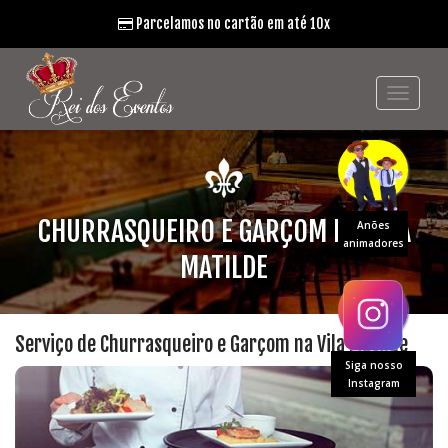
Parcelamos no cartão em até 10x
CHURRASQUEIRO E GARÇOM NA VILA
Anões
animadores
MATILDE
Serviço de Churrasqueiro e Garçom na Vila Matilde
Siga nosso
Instagram