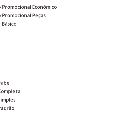
co Promocional Econômico
o Promocional Peças
 Básico
rabe
 Completa
Simples
Padrão