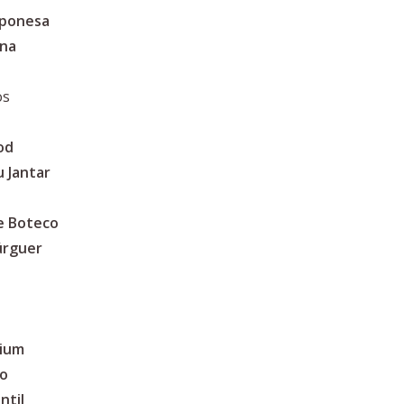
aponesa
ina
os
od
 Jantar
e Boteco
úrguer
mium
no
ntil