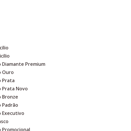
ílio
cílio
co Diamante Premium
o Ouro
o Prata
o Prata Novo
o Bronze
o Padrão
o Executivo
asco
o Promocional