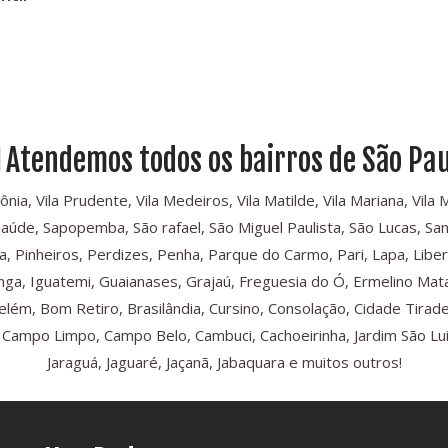
Atendemos todos os bairros de São Pau
, Vila Prudente, Vila Medeiros, Vila Matilde, Vila Mariana, Vila Mari
Saúde, Sapopemba, São rafael, São Miguel Paulista, São Lucas, Sant
, Pinheiros, Perdizes, Penha, Parque do Carmo, Pari, Lapa, Libe
iranga, Iguatemi, Guaianases, Grajaú, Freguesia do Ó, Ermelino Mat
Belém, Bom Retiro, Brasilândia, Cursino, Consolação, Cidade Tira
ampo Limpo, Campo Belo, Cambuci, Cachoeirinha, Jardim São Luis,
Jaraguá, Jaguaré, Jaçanã, Jabaquara e muitos outros!