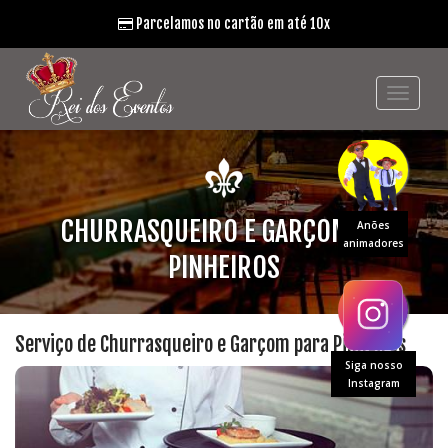
Parcelamos no cartão em até 10x
CHURRASQUEIRO E GARÇOM EM
Anões
animadores
PINHEIROS
Serviço de Churrasqueiro e Garçom para Pinheiros
Siga nosso
Instagram