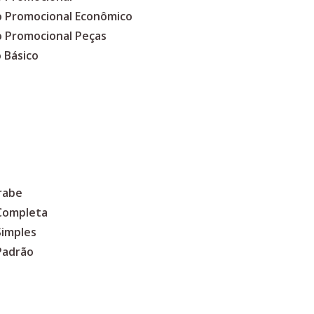
co Promocional Econômico
o Promocional Peças
 Básico
rabe
 Completa
Simples
Padrão