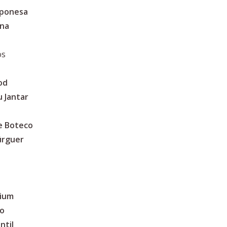
aponesa
ina
os
od
 Jantar
e Boteco
úrguer
mium
no
ntil