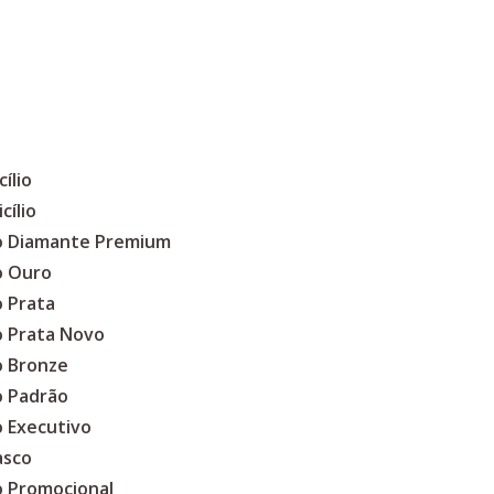
ílio
cílio
co Diamante Premium
o Ouro
o Prata
o Prata Novo
o Bronze
o Padrão
o Executivo
asco
o Promocional