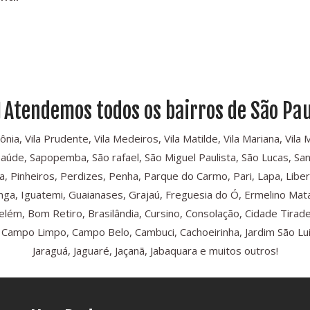
Atendemos todos os bairros de São Pau
, Vila Prudente, Vila Medeiros, Vila Matilde, Vila Mariana, Vila Mari
Saúde, Sapopemba, São rafael, São Miguel Paulista, São Lucas, Sant
, Pinheiros, Perdizes, Penha, Parque do Carmo, Pari, Lapa, Libe
iranga, Iguatemi, Guaianases, Grajaú, Freguesia do Ó, Ermelino Mat
Belém, Bom Retiro, Brasilândia, Cursino, Consolação, Cidade Tira
ampo Limpo, Campo Belo, Cambuci, Cachoeirinha, Jardim São Luis,
Jaraguá, Jaguaré, Jaçanã, Jabaquara e muitos outros!