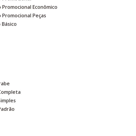
co Promocional Econômico
o Promocional Peças
 Básico
rabe
 Completa
Simples
Padrão