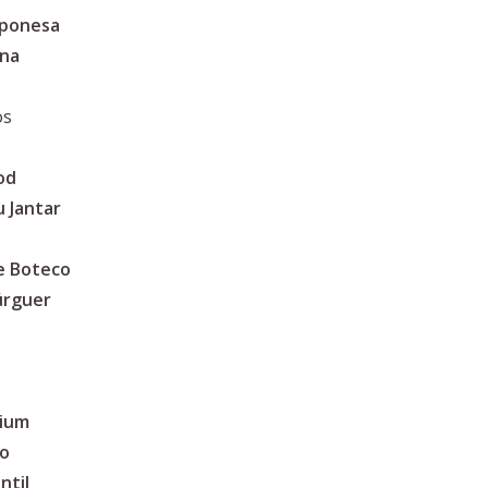
aponesa
ina
os
od
 Jantar
e Boteco
úrguer
mium
no
ntil