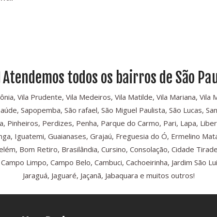
Atendemos todos os bairros de São Pau
, Vila Prudente, Vila Medeiros, Vila Matilde, Vila Mariana, Vila Mari
Saúde, Sapopemba, São rafael, São Miguel Paulista, São Lucas, Sant
, Pinheiros, Perdizes, Penha, Parque do Carmo, Pari, Lapa, Libe
iranga, Iguatemi, Guaianases, Grajaú, Freguesia do Ó, Ermelino Mat
Belém, Bom Retiro, Brasilândia, Cursino, Consolação, Cidade Tira
ampo Limpo, Campo Belo, Cambuci, Cachoeirinha, Jardim São Luis,
Jaraguá, Jaguaré, Jaçanã, Jabaquara e muitos outros!