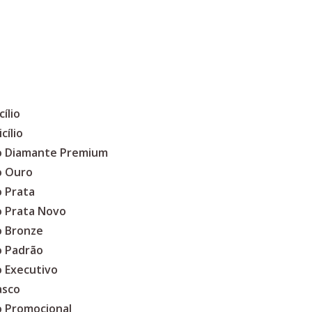
ílio
cílio
co Diamante Premium
o Ouro
o Prata
o Prata Novo
o Bronze
o Padrão
o Executivo
asco
o Promocional