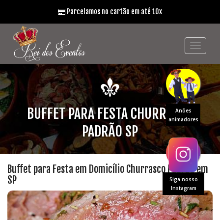
Parcelamos no cartão em até 10x
BUFFET PARA FESTA CHURRASCO
Anões
animadores
PADRÃO SP
Buffet para Festa em Domicílio Churrasco Padrão em
SP
Siga nosso
Instagram