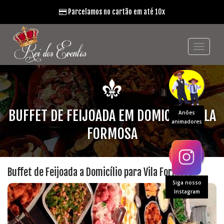
Parcelamos no cartão em até 10x
BUFFET DE FEIJOADA EM DOMICÍLIO VILA
Anões
animadores
FORMOSA
Buffet de Feijoada a Domicílio para Vila Formosa.
Siga nosso
Instagram