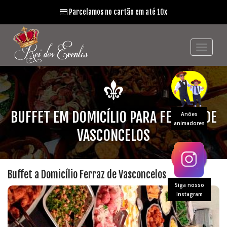
Parcelamos no cartão em até 10x
BUFFET EM DOMICÍLIO PARA FERRAZ DE
Anões
animadores
VASCONCELOS
Buffet a Domicílio Ferraz de Vasconcelos
Siga nosso
Instagram