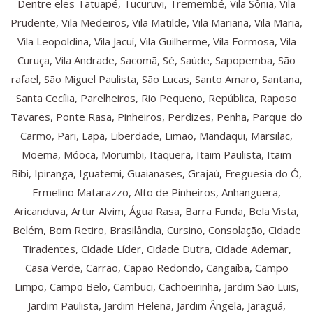
Dentre eles Tatuapé, Tucuruvi, Tremembé, Vila Sônia, Vila
Prudente, Vila Medeiros, Vila Matilde, Vila Mariana, Vila Maria,
Vila Leopoldina, Vila Jacuí, Vila Guilherme, Vila Formosa, Vila
Curuça, Vila Andrade, Sacomã, Sé, Saúde, Sapopemba, São
rafael, São Miguel Paulista, São Lucas, Santo Amaro, Santana,
Santa Cecília, Parelheiros, Rio Pequeno, República, Raposo
Tavares, Ponte Rasa, Pinheiros, Perdizes, Penha, Parque do
Carmo, Pari, Lapa, Liberdade, Limão, Mandaqui, Marsilac,
Moema, Móoca, Morumbi, Itaquera, Itaim Paulista, Itaim
Bibi, Ipiranga, Iguatemi, Guaianases, Grajaú, Freguesia do Ó,
Ermelino Matarazzo, Alto de Pinheiros, Anhanguera,
Aricanduva, Artur Alvim, Água Rasa, Barra Funda, Bela Vista,
Belém, Bom Retiro, Brasilândia, Cursino, Consolação, Cidade
Tiradentes, Cidade Líder, Cidade Dutra, Cidade Ademar,
Casa Verde, Carrão, Capão Redondo, Cangaíba, Campo
Limpo, Campo Belo, Cambuci, Cachoeirinha, Jardim São Luis,
Jardim Paulista, Jardim Helena, Jardim Ângela, Jaraguá,