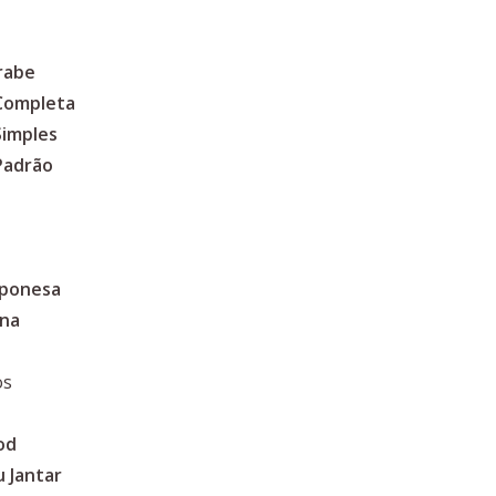
rabe
 Completa
Simples
Padrão
aponesa
ina
os
od
 Jantar