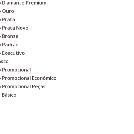
co Diamante Premium
o Ouro
o Prata
o Prata Novo
o Bronze
o Padrão
o Executivo
asco
o Promocional
co Promocional Econômico
o Promocional Peças
 Básico