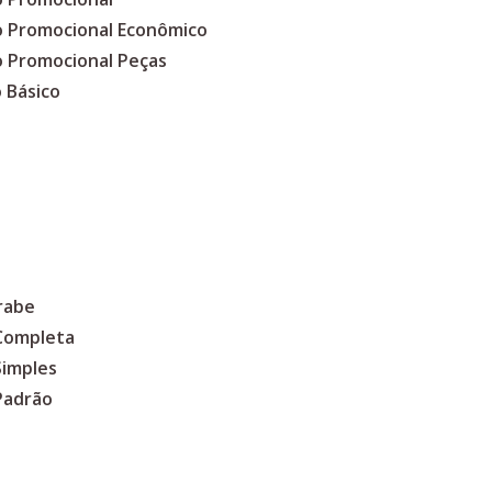
co Promocional Econômico
o Promocional Peças
 Básico
rabe
 Completa
Simples
Padrão