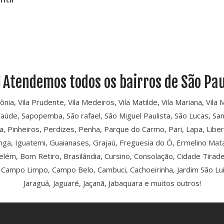
Atendemos todos os bairros de São Pau
, Vila Prudente, Vila Medeiros, Vila Matilde, Vila Mariana, Vila Mari
Saúde, Sapopemba, São rafael, São Miguel Paulista, São Lucas, Sant
, Pinheiros, Perdizes, Penha, Parque do Carmo, Pari, Lapa, Libe
iranga, Iguatemi, Guaianases, Grajaú, Freguesia do Ó, Ermelino Mat
Belém, Bom Retiro, Brasilândia, Cursino, Consolação, Cidade Tira
ampo Limpo, Campo Belo, Cambuci, Cachoeirinha, Jardim São Luis,
Jaraguá, Jaguaré, Jaçanã, Jabaquara e muitos outros!