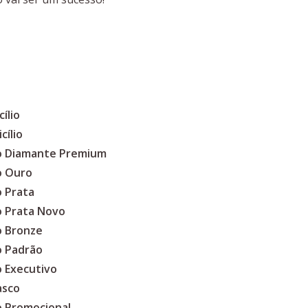
ílio
cílio
co Diamante Premium
o Ouro
o Prata
o Prata Novo
o Bronze
o Padrão
o Executivo
asco
o Promocional