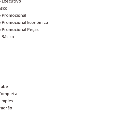
o Executivo
asco
o Promocional
co Promocional Econômico
o Promocional Peças
 Básico
rabe
 Completa
Simples
Padrão