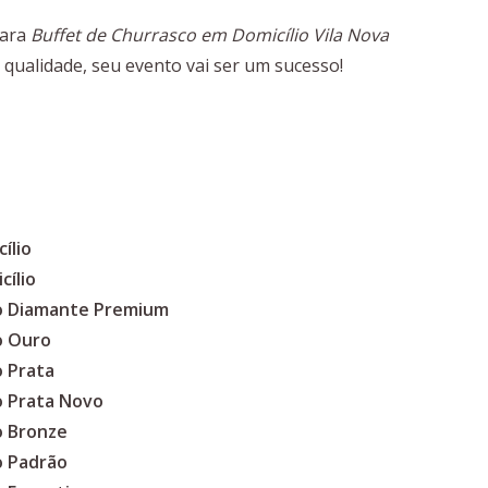
para
Buffet de Churrasco em Domicílio Vila Nova
 qualidade, seu evento vai ser um sucesso!
ílio
cílio
co Diamante Premium
o Ouro
o Prata
o Prata Novo
o Bronze
o Padrão