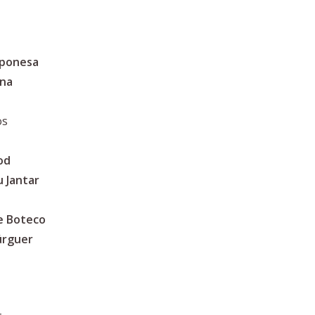
aponesa
ina
os
od
 Jantar
e Boteco
úrguer