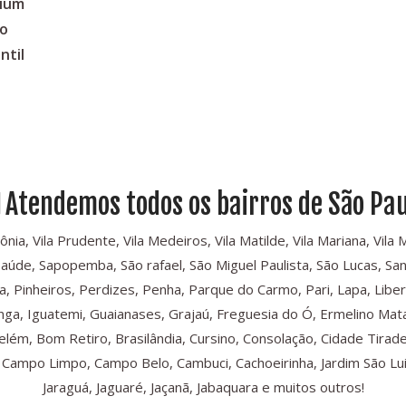
mium
no
ntil
Atendemos todos os bairros de São Pau
, Vila Prudente, Vila Medeiros, Vila Matilde, Vila Mariana, Vila Mari
Saúde, Sapopemba, São rafael, São Miguel Paulista, São Lucas, Sant
, Pinheiros, Perdizes, Penha, Parque do Carmo, Pari, Lapa, Libe
iranga, Iguatemi, Guaianases, Grajaú, Freguesia do Ó, Ermelino Mat
Belém, Bom Retiro, Brasilândia, Cursino, Consolação, Cidade Tira
ampo Limpo, Campo Belo, Cambuci, Cachoeirinha, Jardim São Luis,
Jaraguá, Jaguaré, Jaçanã, Jabaquara e muitos outros!