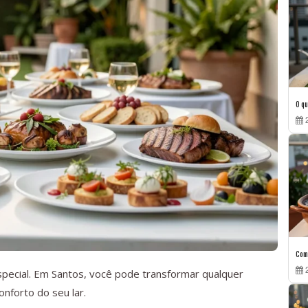
O qu
2
Como
2
pecial. Em Santos, você pode transformar qualquer
nforto do seu lar.