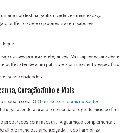
 culinária nordestina ganham cada vez mais espaço.
Já o buffet árabe e o japonês trazem sabores
o leque.
s são opções práticas e elegantes. Mini caprese, canapés e
de buffet atende a um público e a um momento específico.
 dos seus convidados.
icanha, Coraçãozinho e Mais
go rouba a cena. O
Churrasco em domicílio Santos
 chega, acende a brasa e comanda o fogo do início ao fim.
ão preparados com maestria. A guarnição complementa a
o de alho e mandioca amanteigada. Tudo harmoniza