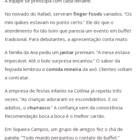
A equipe se preocupa com cada detalhe.
No noivado do Rafael, serviram
finger foods
variados. “Os
mini quibes estavam no ponto certo.” Ele diz que o
atendimento foi tão bom que parecia um evento em buffet
tradicional. Para debutantes, a apresentação conta muito.
A família da Ana pediu um
jantar
premium. “A mesa estava
impecável. Até o bolo surpresa encantou.” O sabor da
feijoada lembrou a
comida mineira
da avó. Clientes voltam
a contratar.
A empresa de festas infantis na Colônia já repetiu três
vezes. “As crianças adoraram os escondidinhos. E os
adultos, o
churrasco
.” A confiança vem da consistência.
Recomendação boca a boca é o melhor cartão.
Em Siqueira Campos, um grupo de amigos fez o chá de
panela. “Todo mundo perguntou o contato do buffet.”